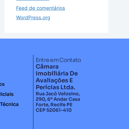
Feed de comentários
WordPress.org
Entre em Contato
Câmara
Imobiliária De
Avaliações E
os
Perícias Ltda.
Rua Jacó Velosino,
iciais
290, 6º Andar Casa
 Técnica
Forte, Recife PE
CEP 52061-410