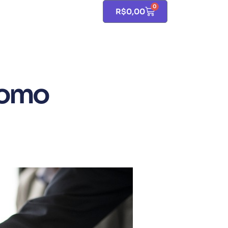
0
R$
0,00
 como