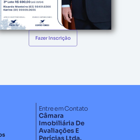
Fazer Inscrição
Entre em Contato
Câmara
Imobiliária De
Avaliações E
os
Perícias Ltda.