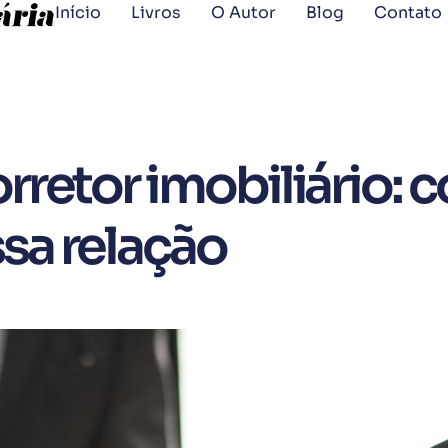
Início
Livros
O Autor
Blog
Contato
orretor imobiliário:
sa relação