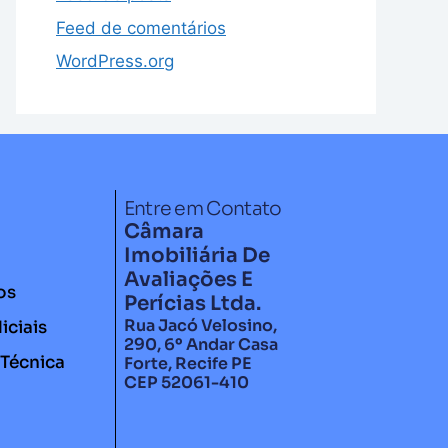
Feed de comentários
WordPress.org
Entre em Contato
Câmara
Imobiliária De
Avaliações E
os
Perícias Ltda.
Rua Jacó Velosino,
iciais
290, 6º Andar Casa
 Técnica
Forte, Recife PE
CEP 52061-410