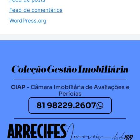
Feed de comentários
WordPress.org
CIAP
- Câmara Imobiliária de Avaliações e
Perícias
81 98229.2607​