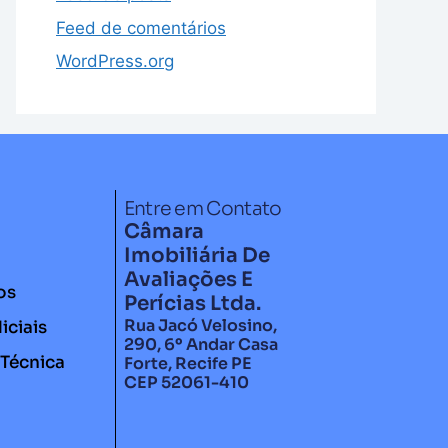
Feed de comentários
WordPress.org
Entre em Contato
Câmara
Imobiliária De
Avaliações E
os
Perícias Ltda.
Rua Jacó Velosino,
iciais
290, 6º Andar Casa
 Técnica
Forte, Recife PE
CEP 52061-410