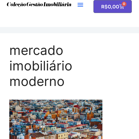
0
R$
0,00
mercado
imobiliário
moderno