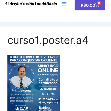
0
R$
0,00
curso1.poster.a4