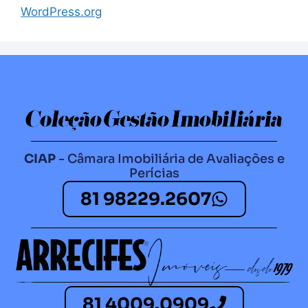
WordPress.org
CIAP
- Câmara Imobiliária de Avaliações e
Perícias
81 98229.2607​
81 4009.0909